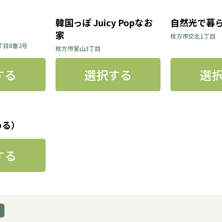
韓国っぽ Juicy Popなお
自然光で暮
家
枚方市交北1丁目
丁目8番2号
枚方市堂山3丁目
する
選択する
選
める）
する