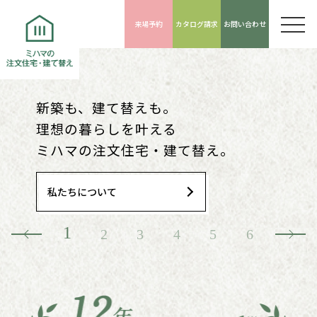
来場予約
カタログ請求
お問い合わせ
新築も、建て替えも。
事前予約で
枚方市内住宅着工棟数
価格が見える安心感。
枚方 ”平屋”で開放的な暮らし
暮らしがイメージしやすい
理想の暮らしを叶える
来場予約特典がもらえる！
12年No.1の実績で
グレードや仕様で選べる
暮らしやすい魅力が詰まった
等身大のモデルハウス、
ミハマの注文住宅・建て替え。
お得なキャンペーン実施中！
住まいづくりを支えます。
豊富な商品LINE UP。
充実の平屋ライフをご提案
見学予約受付中。
私たちについて
キャンペーンを詳しく見る
対応エリアについて
LINE UPはこちら
枚方で平屋を建てる
まちかどモデルハウス
1
2
3
4
5
6